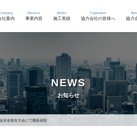
Company
Services
Works
Coperative
Bus
会社案内
事業内容
施工実績
協力会社の皆様へ
協力会
NEWS
お知らせ
会安全衛生大会にて職長表彰