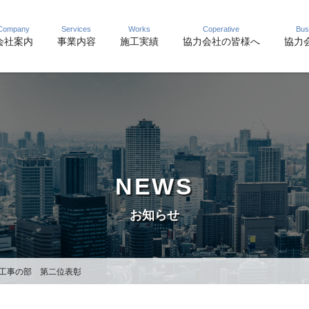
Company
Services
Works
Coperative
Bus
会社案内
事業内容
施工実績
協力会社の皆様へ
協力会
NEWS
お知らせ
工事の部 第二位表彰