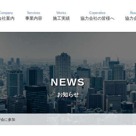
Company
Services
Works
Coperative
Bus
会社案内
事業内容
施工実績
協力会社の皆様へ
協力会
NEWS
お知らせ
習会に参加